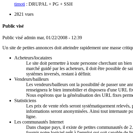
timoti
: DRUPAL + PG + SSH
2821 vues
Public visé
Public visé
admin
mar, 01/22/2008 - 12:39
Un site de petites annonces doit atteindre rapidement une masse critiq
Acheteurs/locataires
Le site doit permettre à toute personne cherchant un bien 
marché guidé par les acheteurs, il doit être possible de s
systèmes inversés, restant à définir.
Vendeurs/bailleurs
Les vendeurs/bailleurs ont la possibilité de passer une an
renseignera le bien immobilier et disposera d'une URL fix
Nous espérons que la généralisation des URL fixes permet
Statisticiens
Les prix de vente réels seront systématiquement relevés, 
informations seront anonymisées. Ainsi tout internaute pou
ligne.
Les communautés Internet
Dans chaque pays, il existe de petites communautés de 
fournir notre logiciel prêt à l'emploi qui soit capable de l