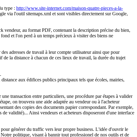
du type :
http://www.site-internet.com/maison-quatre-pieces-a-la-
ogle via l'outil sitemaps.xml et sont visibles directement sur Google,
 vendeur, au format PDF, contenant la description précise du bien,
fond et l'on perd à un temps précieux à visiter des biens ne
r des adresses de travail à leur compte utilisateur ainsi que pour
e la distance à chacun de ces lieux de travail, la durée du trajet
.
a distance aux édifices publics principaux tels que écoles, mairies,
 une transaction entre particuliers, une procédure par étapes à valider
étape, on trouvera une aide adaptée au vendeur ou à l'acheteur
présentant des copies des documents papier correspondant. Par exemple,
is de validité)... Ainsi vendeurs et acheteurs disposeront d'une interface
our générer du traffic vers leur propre business. L'idée d'ouvrir le
otre politique, visant à bannir tout professionel de nos outils et de