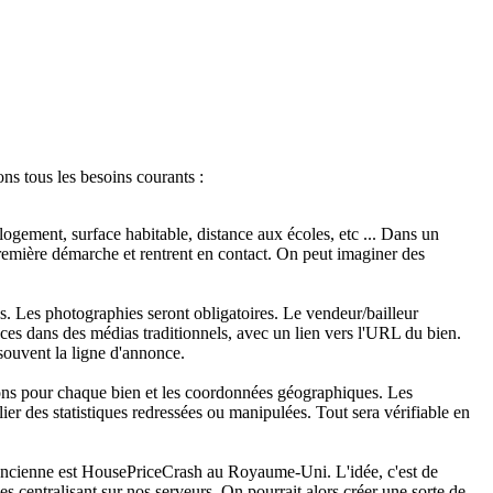
ns tous les besoins courants :
logement, surface habitable, distance aux écoles, etc ... Dans un
a première démarche et rentrent en contact. On peut imaginer des
es. Les photographies seront obligatoires. Le vendeur/bailleur
nces dans des médias traditionnels, avec un lien vers l'URL du bien.
souvent la ligne d'annonce.
ations pour chaque bien et les coordonnées géographiques. Les
ier des statistiques redressées ou manipulées. Tout sera vérifiable en
ancienne est HousePriceCrash au Royaume-Uni. L'idée, c'est de
 les centralisant sur nos serveurs. On pourrait alors créer une sorte de