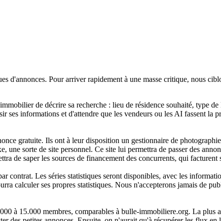
ues d'annonces. Pour arriver rapidement à une masse critique, nous ciblo
immobilier de décrire sa recherche : lieu de résidence souhaité, type de 
aisir ses informations et d'attendre que les vendeurs ou les AI fassent l
nonce gratuite. Ils ont à leur disposition un gestionnaire de photographi
e, une sorte de site personnel. Ce site lui permettra de passer des anno
tra de saper les sources de financement des concurrents, qui facturent 
par contrat. Les séries statistiques seront disponibles, avec les inform
rra calculer ses propres statistiques. Nous n'accepterons jamais de publ
2.000 à 15.000 membres, comparables à bulle-immobiliere.org. La plus 
ister des petites annonces. Ensuite, on n'aurait qu'à récupérer les flux en