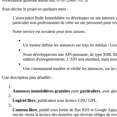
Présentation générale
admin
lun, 07/07/2008 - 01:52
Pour décrire le projet en quelques mots :
L'association Bulle Immobilière va développer un site internet,
particulier non-professionnel de créer un site personnel pour ve
Notre service est novateur pour trois raisons :
Un moteur diffuse les annonces sur tous les médias : Googl
Nous développerons une API puissante, de type XML RPC
milliers d'enregistrements. L'API sera standard, mais n
Une communauté modère et vérifie les annonces, sur les p
Une description plus détaillée :
Annonces immobilières gratuites
entre
particuliers
, avec géo
Logiciel libre
, publication sous licence GNU GPL.
Contenu libre
, publié sous forme de flux RSS et Google Apps, ré
encore choisi la licence des données, qui devront obliger de reve