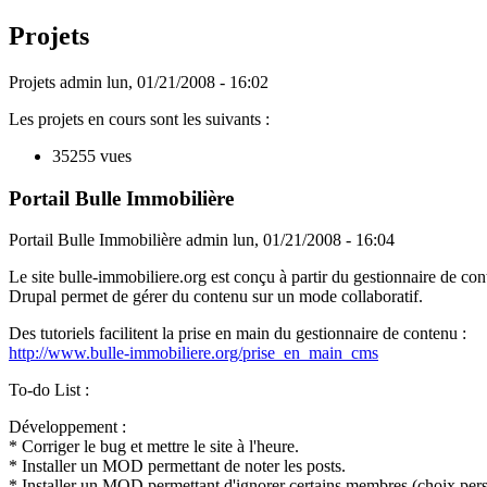
Projets
Projets
admin
lun, 01/21/2008 - 16:02
Les projets en cours sont les suivants :
35255 vues
Portail Bulle Immobilière
Portail Bulle Immobilière
admin
lun, 01/21/2008 - 16:04
Le site bulle-immobiliere.org est conçu à partir du gestionnaire de co
Drupal permet de gérer du contenu sur un mode collaboratif.
Des tutoriels facilitent la prise en main du gestionnaire de contenu :
http://www.bulle-immobiliere.org/prise_en_main_cms
To-do List :
Développement :
* Corriger le bug et mettre le site à l'heure.
* Installer un MOD permettant de noter les posts.
* Installer un MOD permettant d'ignorer certains membres (choix pers