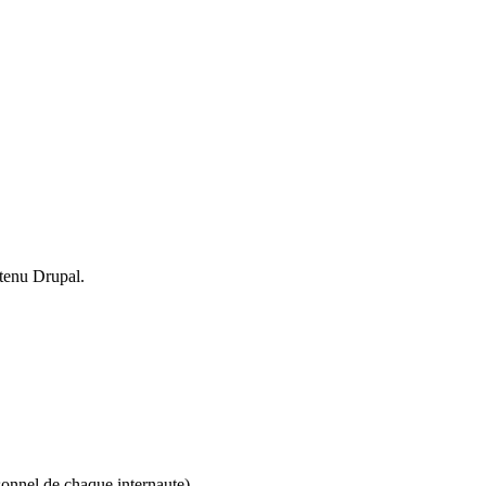
ntenu
Drupal.
onnel de chaque internaute).