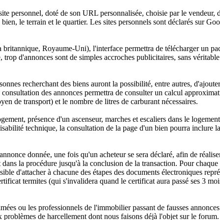
ite personnel, doté de son URL personnalisée, choisie par le vendeur, 
 bien, le terrain et le quartier. Les sites personnels sont déclarés sur Go
ritannique, Royaume-Uni), l'interface permettra de télécharger un pack
rop d'annonces sont de simples accroches publicitaires, sans véritable 
sonnes recherchant des biens auront la possibilité, entre autres, d'ajoute
onsultation des annonces permettra de consulter un calcul approximatif d
n de transport) et le nombre de litres de carburant nécessaires.
 logement, présence d'un ascenseur, marches et escaliers dans le logement
isabilité technique, la consultation de la page d'un bien pourra inclure l
annonce donnée, une fois qu'un acheteur se sera déclaré, afin de réaliser
dans la procédure jusqu'à la conclusion de la transaction. Pour chaque 
 possible d'attacher à chacune des étapes des documents électroniques re
rtificat termites (qui s'invalidera quand le certificat aura passé ses 3 mo
imées ou les professionnels de l'immobilier passant de fausses annonces p
problèmes de harcellement dont nous faisons déjà l'objet sur le forum. N