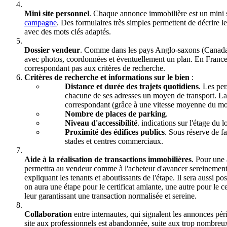
Mini site personnel
. Chaque annonce immobilière est un mini s
campagne
. Des formulaires très simples permettent de décrire le
avec des mots clés adaptés.
Dossier vendeur
. Comme dans les pays Anglo-saxons (Canada b
avec photos, coordonnées et éventuellement un plan. En France, t
correspondant pas aux critères de recherche.
Critères de recherche et informations sur le bien
:
Distance et durée des trajets quotidiens
. Les per
chacune de ses adresses un moyen de transport. La c
correspondant (grâce à une vitesse moyenne du moye
Nombre de places de parking
.
Niveau d'accessibilité
. indications sur l'étage du
Proximité des édifices publics
. Sous réserve de fa
stades et centres commerciaux.
Aide à la réalisation de transactions immobilières
. Pour une 
permettra au vendeur comme à l'acheteur d'avancer sereinement 
expliquant les tenants et aboutissants de l'étape. Il sera aussi
on aura une étape pour le certificat amiante, une autre pour le ce
leur garantissant une transaction normalisée et sereine.
Collaboration
entre internautes, qui signalent les annonces pér
site aux professionnels est abandonnée, suite aux trop nombreux 