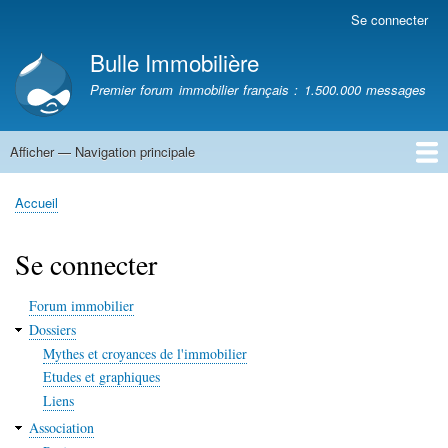
Aller
Se connecter
Menu
au
du
Bulle Immobilière
contenu
compte
principal
Premier forum immobilier français : 1.500.000 messages
de
l'utilisateur
Afficher — Navigation principale
Navigation
principale
Accueil
Accueil
Fil
d'Ariane
Se connecter
Forum immobilier
Dossiers
Mythes et croyances de l'immobilier
Etudes et graphiques
Liens
Association