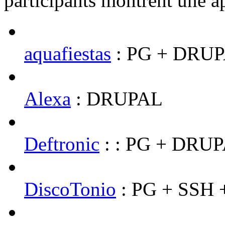
participants montrent une ap
aquafiestas
: PG + DRUP
Alexa
: DRUPAL
Deftronic
: : PG + DRU
DiscoTonio
: PG + SSH