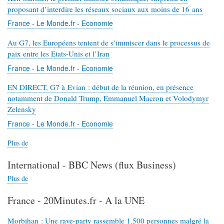
proposant d’interdire les réseaux sociaux aux moins de 16 ans
France - Le Monde.fr - Economie
Au G7, les Européens tentent de s’immiscer dans le processus de
paix entre les Etats-Unis et l’Iran
France - Le Monde.fr - Economie
EN DIRECT, G7 à Evian : début de la réunion, en présence
notamment de Donald Trump, Emmanuel Macron et Volodymyr
Zelensky
France - Le Monde.fr - Economie
Plus de
contenus
à
International - BBC News (flux Business)
propos
de
Plus de
contenus
France
à
-
France - 20Minutes.fr - A la UNE
propos
Le
de
Monde.fr
International
Morbihan : Une rave-party rassemble 1.500 personnes malgré la