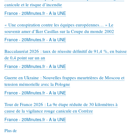
-
-
canicule et le risque d’incendie
Economie
BBC
France - 20Minutes.fr - A la UNE
News
(flux
« Une conspiration contre les équipes européennes… » Le
Business)
souvenir amer d’Iker Casillas sur la Coupe du monde 2002
France - 20Minutes.fr - A la UNE
Baccalauréat 2026 : taux de réussite définitif de 91,4 %, en baisse
de 0,4 point sur un an
France - 20Minutes.fr - A la UNE
Guerre en Ukraine : Nouvelles frappes meurtrières de Moscou et
tension mémorielle avec la Pologne
France - 20Minutes.fr - A la UNE
Tour de France 2026 : La 9e étape réduite de 30 kilomètres à
cause de la vigilance rouge canicule en Corrèze
France - 20Minutes.fr - A la UNE
Plus de
contenus