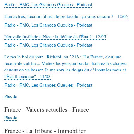
Radio - RMC, Les Grandes Gueules - Podcast
Hantavirus, Lecornu durcit le protocole : ça vous rassure ? - 12/05
Radio - RMC, Les Grandes Gueules - Podcast
Nouvelle fusillade à Nice : la défaite de l'État ? - 12/05
Radio - RMC, Les Grandes Gueules - Podcast
Le ras-le-bol du jour - Richard, au 3216 : "La France, c'est une
recette de cuisine... Mettez les gens au boulot, baissez les charges
et nous on va bosser. Je me sors les doigts du c*l tous les mois et
l'État il encaisse" - 11/05
Radio - RMC, Les Grandes Gueules - Podcast
Plus de
contenus
à
France - Valeurs actuelles - France
propos
de
Plus de
contenus
Radio
à
-
France - La Tribune - Immobilier
propos
RMC,