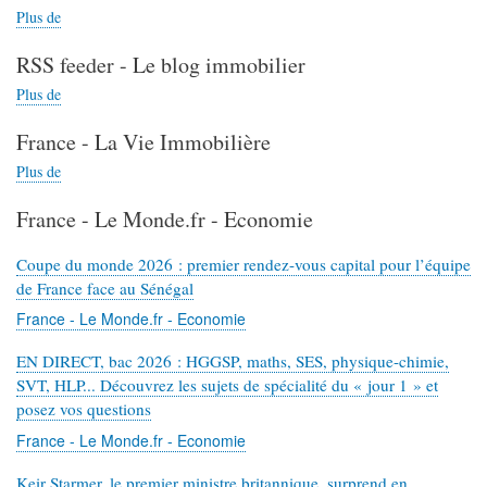
de
Plus de
contenus
Les
France
à
Grandes
-
RSS feeder - Le blog immobilier
propos
Gueules
Valeurs
de
-
Plus de
contenus
actuelles
France
Podcast
à
-
-
France - La Vie Immobilière
propos
France
La
de
Plus de
contenus
Tribune
RSS
à
-
feeder
France - Le Monde.fr - Economie
propos
Immobilier
-
de
Le
France
Coupe du monde 2026 : premier rendez-vous capital pour l’équipe
blog
-
de France face au Sénégal
immobilier
La
France - Le Monde.fr - Economie
Vie
Immobilière
EN DIRECT, bac 2026 : HGGSP, maths, SES, physique-chimie,
SVT, HLP... Découvrez les sujets de spécialité du « jour 1 » et
posez vos questions
France - Le Monde.fr - Economie
Keir Starmer, le premier ministre britannique, surprend en