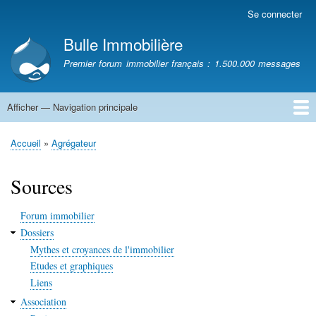
Aller
Se connecter
Menu
au
du
Bulle Immobilière
contenu
compte
principal
Premier forum immobilier français : 1.500.000 messages
de
l'utilisateur
Afficher — Navigation principale
Navigation
principale
Accueil
Accueil
Agrégateur
Fil
d'Ariane
Sources
Forum immobilier
Dossiers
Mythes et croyances de l'immobilier
Etudes et graphiques
Liens
Association