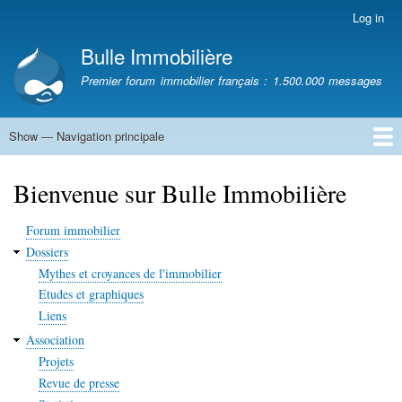
Skip
Log in
Menu
to
du
Bulle Immobilière
main
compte
content
Premier forum immobilier français : 1.500.000 messages
de
l'utilisateur
Show — Navigation principale
Navigation
principale
Home
Bienvenue sur Bulle Immobilière
Forum immobilier
Dossiers
Mythes et croyances de l'immobilier
Etudes et graphiques
Liens
Association
Projets
Revue de presse