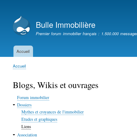
Menu
du
Bulle Immobilière
compte
de
Premier forum immobilier français : 1.500.000 message
l'utilisateur
Accueil
Navigation
principale
Accueil
Fil
d'Ariane
Blogs, Wikis et ouvrages
Forum immobilier
Dossiers
Mythes et croyances de l'immobilier
Etudes et graphiques
Liens
Association