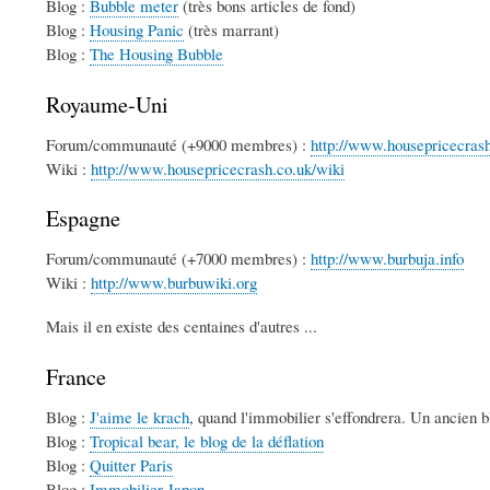
Blog :
Bubble meter
(très bons articles de fond)
Blog :
Housing Panic
(très marrant)
Blog :
The Housing Bubble
Royaume-Uni
Forum/communauté (+9000 membres) :
http://www.housepricecras
Wiki :
http://www.housepricecrash.co.uk/wiki
Espagne
Forum/communauté (+7000 membres) :
http://www.burbuja.info
Wiki :
http://www.burbuwiki.org
Mais il en existe des centaines d'autres ...
France
Blog :
J'aime le krach
, quand l'immobilier s'effondrera. Un ancien b
Blog :
Tropical bear, le blog de la déflation
Blog :
Quitter Paris
Blog :
Immobilier Japon