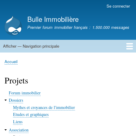
Aller
Se connecter
Menu
au
du
Bulle Immobilière
contenu
compte
principal
Premier forum immobilier français : 1.500.000 messages
de
l'utilisateur
Afficher — Navigation principale
Navigation
principale
Accueil
Accueil
Fil
d'Ariane
Projets
Forum immobilier
Dossiers
Mythes et croyances de l'immobilier
Etudes et graphiques
Liens
Association