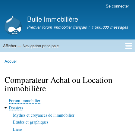
Aller
Se connecter
Menu
au
du
Bulle Immobilière
contenu
compte
principal
Premier forum immobilier français : 1.500.000 messages
de
l'utilisateur
Afficher — Navigation principale
Navigation
principale
Accueil
Accueil
Fil
d'Ariane
Comparateur Achat ou Location
immobilière
Forum immobilier
Dossiers
Mythes et croyances de l'immobilier
Etudes et graphiques
Liens