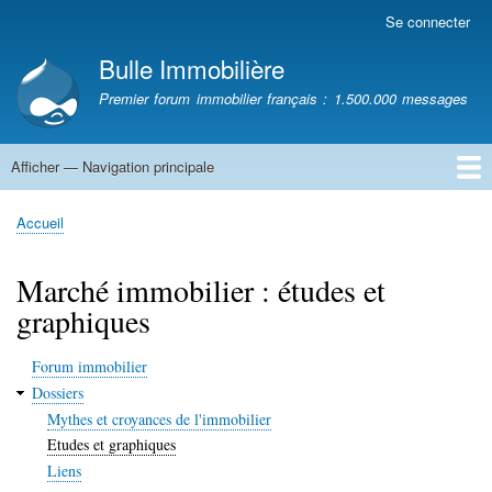
Aller
Se connecter
Menu
au
du
Bulle Immobilière
contenu
compte
principal
Premier forum immobilier français : 1.500.000 messages
de
l'utilisateur
Afficher — Navigation principale
Navigation
principale
Accueil
Accueil
Fil
d'Ariane
Marché immobilier : études et
graphiques
Forum immobilier
Dossiers
Mythes et croyances de l'immobilier
Etudes et graphiques
Liens