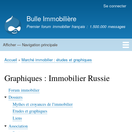
Aller
Se connecter
Menu
au
du
Bulle Immobilière
contenu
compte
principal
Premier forum immobilier français : 1.500.000 messages
de
l'utilisateur
Afficher — Navigation principale
Navigation
principale
Accueil
Accueil
Marché immobilier : études et graphiques
Fil
d'Ariane
Graphiques : Immobilier Russie
Forum immobilier
Dossiers
Mythes et croyances de l'immobilier
Etudes et graphiques
Liens
Association