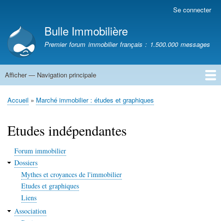
Aller
Se connecter
Menu
au
du
Bulle Immobilière
contenu
compte
principal
Premier forum immobilier français : 1.500.000 messages
de
l'utilisateur
Afficher — Navigation principale
Navigation
principale
Accueil
Accueil
Marché immobilier : études et graphiques
Fil
d'Ariane
Etudes indépendantes
Forum immobilier
Dossiers
Mythes et croyances de l'immobilier
Etudes et graphiques
Liens
Association