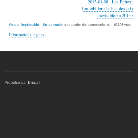
2013-01-08 : Les Échos :
Liens
Immobilier : baisse des prix
transversaux
›
inévitable en 2013
de
Version imprimable
Se connecter
pour poster des commentaires
63326 vues
livre
Informations légales
pour
Presse
et
médias
Propulsé par
Drupal