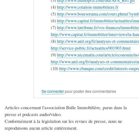
(3)
http://www.immoprix.com/ind/APA_R41.gif
(4)
http://www.cotation-immobiliere.fr
(5)
http://www.boursorama.com/cours.phtml?sy
(6)
http://www.capital.fr/immobilier/actualites/im
(7)
http://www.latribune.fr/vos-finances/immobilie
http://www.capital.fr/immobilier/interviews/la-h
(8)
http://www.anil.org/fr/analyses-et-commentair
http://service-public.fr/actualites/001903.html
(9)
http://www.nicematin.com/article/economie/
http://www.anil.org/fr/analyses-et-commentaires/
(10)
http://www.cbanque.com/credit/interets-empr
Se connecter
pour poster des commentaires
Articles concernant l'association Bulle Immobilière, parus dans la
presse et podcasts audio/video.
Conformément à la législation sur les revues de presse, nous ne
reproduisons aucun article entièrement.