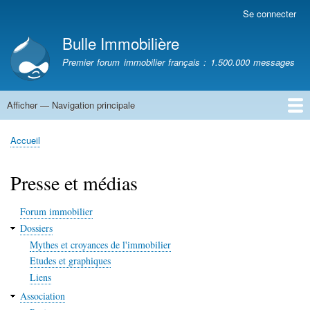
Aller
Se connecter
Menu
au
du
Bulle Immobilière
contenu
compte
principal
Premier forum immobilier français : 1.500.000 messages
de
l'utilisateur
Afficher — Navigation principale
Navigation
principale
Accueil
Accueil
Fil
d'Ariane
Presse et médias
Forum immobilier
Dossiers
Mythes et croyances de l'immobilier
Etudes et graphiques
Liens
Association