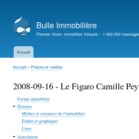
Menu
du
Bulle Immobilière
compte
de
Premier forum immobilier français : 1.500.000 message
l'utilisateur
Accueil
Navigation
principale
Accueil
Presse et médias
Fil
d'Ariane
2008-09-16 - Le Figaro Camille Peyra
Forum immobilier
Dossiers
Mythes et croyances de l'immobilier
Etudes et graphiques
Liens
Association