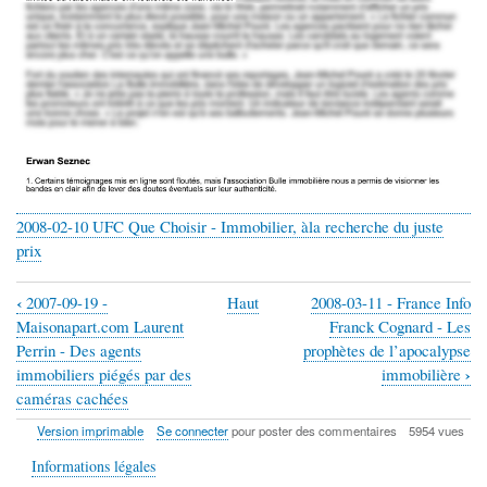
2008-02-10 UFC Que Choisir - Immobilier, àla recherche du juste
prix
‹
2007-09-19 -
Haut
2008-03-11 - France Info
Liens
Maisonapart.com Laurent
Franck Cognard - Les
transversaux
Perrin - Des agents
prophètes de l’apocalypse
›
immobiliers piégés par des
immobilière
de
caméras cachées
livre
Version imprimable
Se connecter
pour poster des commentaires
5954 vues
pour
Informations légales
2008-