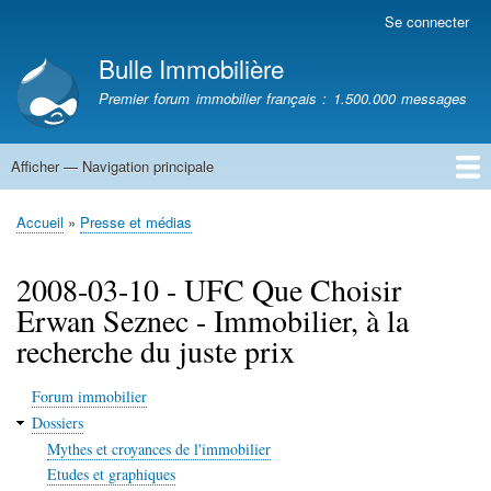
Aller
Se connecter
Menu
au
du
Bulle Immobilière
contenu
compte
principal
Premier forum immobilier français : 1.500.000 messages
de
l'utilisateur
Afficher — Navigation principale
Navigation
principale
Accueil
Accueil
Presse et médias
Fil
d'Ariane
2008-03-10 - UFC Que Choisir
Erwan Seznec - Immobilier, à la
recherche du juste prix
Forum immobilier
Dossiers
Mythes et croyances de l'immobilier
Etudes et graphiques