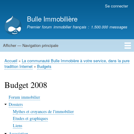
Aller
Se connecter
Menu
au
du
Bulle Immobilière
contenu
compte
principal
Premier forum immobilier français : 1.500.000 messages
de
l'utilisateur
Afficher — Navigation principale
Navigation
principale
Accueil
Accueil
La communauté Bulle Immobière à votre service, dans la pure
Fil
tradition Internet
Budgets
d'Ariane
Budget 2008
Forum immobilier
Dossiers
Mythes et croyances de l'immobilier
Etudes et graphiques
Liens
Association