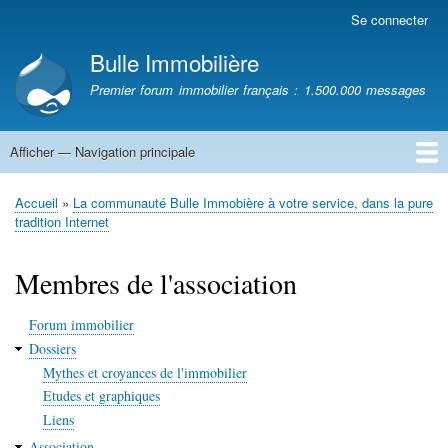
Aller
Se connecter
Menu
au
du
Bulle Immobilière
contenu
compte
principal
Premier forum immobilier français : 1.500.000 messages
de
l'utilisateur
Afficher — Navigation principale
Navigation
principale
Accueil
Accueil
La communauté Bulle Immobière à votre service, dans la pure
Fil
tradition Internet
d'Ariane
Membres de l'association
Forum immobilier
Dossiers
Mythes et croyances de l'immobilier
Etudes et graphiques
Liens
Association