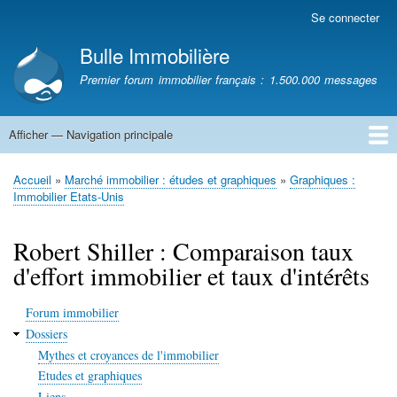
Aller
Se connecter
Menu
au
du
Bulle Immobilière
contenu
compte
principal
Premier forum immobilier français : 1.500.000 messages
de
l'utilisateur
Afficher — Navigation principale
Navigation
principale
Accueil
Accueil
Marché immobilier : études et graphiques
Graphiques :
Fil
Immobilier Etats-Unis
d'Ariane
Robert Shiller : Comparaison taux
d'effort immobilier et taux d'intérêts
Forum immobilier
Dossiers
Mythes et croyances de l'immobilier
Etudes et graphiques
Liens